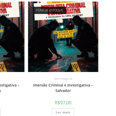
FORA DE ESTOQUE
Sem categoria
estigativa –
Imersão Criminal e Investigativa –
s
Salvador
R$
97,00
Ler mais