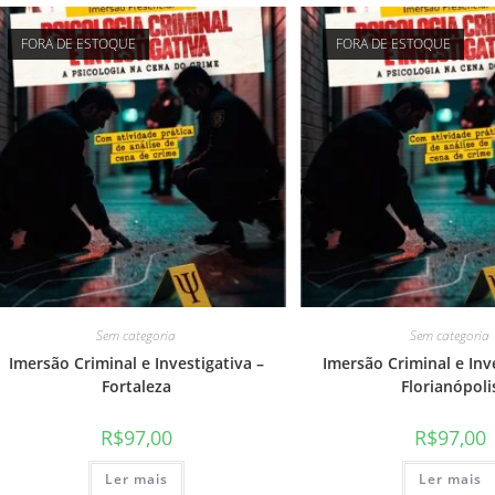
FORA DE ESTOQUE
FORA DE ESTOQUE
Sem categoria
Sem categoria
Imersão Criminal e Investigativa –
Imersão Criminal e Inv
Fortaleza
Florianópoli
R$
97,00
R$
97,00
Ler mais
Ler mais