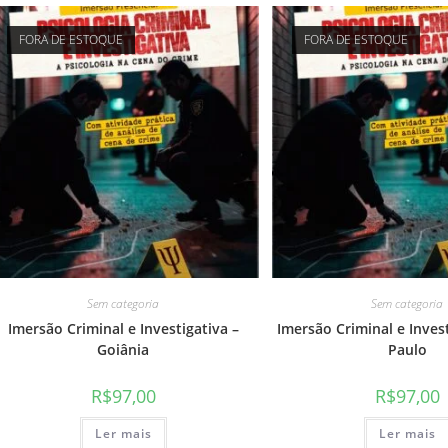
FORA DE ESTOQUE
FORA DE ESTOQUE
Sem categoria
Sem categoria
Imersão Criminal e Investigativa –
Imersão Criminal e Inves
Goiânia
Paulo
R$
97,00
R$
97,00
Ler mais
Ler mais