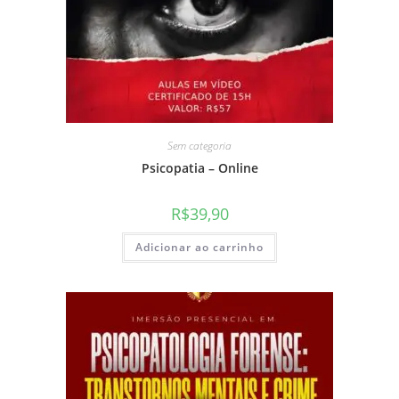
Sem categoria
Psicopatia – Online
R$
39,90
Adicionar ao carrinho