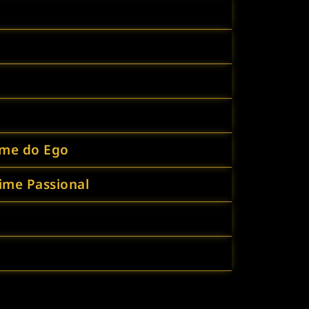
rime do Ego
rime Passional