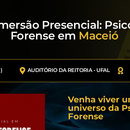
mersão Presencial: Psic
Forense em
Maceió
)
AUDITÓRIO DA REITORIA - UFAL
Venha viver u
universo da P
Forense