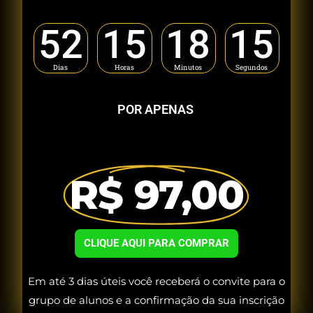
52
15
18
14
Dias
Horas
Minutos
Segundos
POR APENAS
R$ 97,00
CLIQUE AQUI PARA COMPRAR
Em até 3 dias úteis você receberá o convite para o
grupo de alunos e a confirmação da sua inscrição