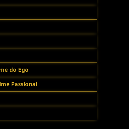
rime do Ego
rime Passional